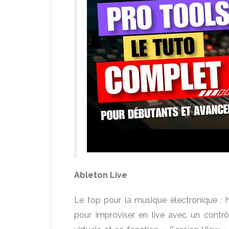
Ableton Live
Le top pour la musique électronique : hou
pour improviser en live avec un contr