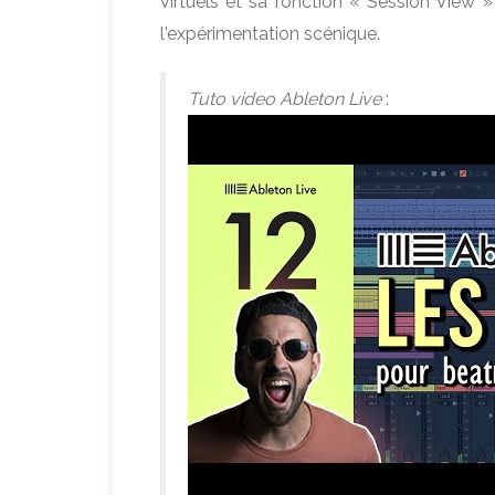
virtuels et sa fonction « Session View » 
l'expérimentation scénique.
Tuto video Ableton Live
: