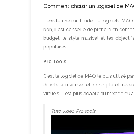
Comment choisir un logiciel de MA
Il existe une multitude de logiciels MAO
bon, il est conseillé de prendre en compte
budget, le style musical et les objectif
populaires :
Pro Tools
C'est le logiciel de MAO le plus utilisé p
difficile à maîtriser et donc plutôt rés
virtuels. Il est plus adapté au mixage qu'
Tuto video Pro tools
: