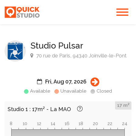
Studio Pulsar
70 rue de Paris, 94340 Joinville-le-Pont
Fri, Aug 07, 2026
Available
Unavailable
Closed
2
17 m
Studio 1 : 17m² - La MAO
8
10
12
14
16
18
20
22
24