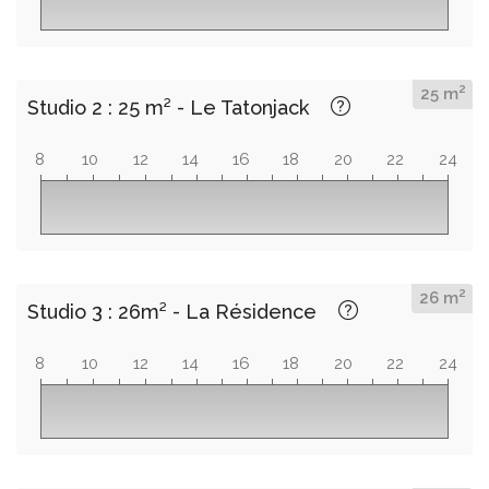
2
25 m
Studio 2 : 25 m² - Le Tatonjack
8
10
12
14
16
18
20
22
24
2
26 m
Studio 3 : 26m² - La Résidence
8
10
12
14
16
18
20
22
24