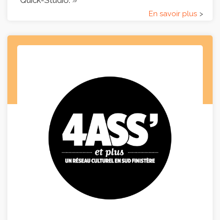
Quick-Studio. »
En savoir plus
>
Au départ, je suis compositeur de musique et
guitariste. Je travaille essentiellement pour la
télévision et pour le cinéma, en collaboration avec
des labels et des maisons de disques. Lorsque j'ai
créé ce studio, c'était pour mon propre usage
professionnel, en y installant un piano quart de
queue qui me servait pour mon travail de
composition.
Etant souvent en déplacement, je me suis dit que
ce serait une bonne idée de louer le studio pour
que des gens puissent en profiter quand je ne suis
pas là. Et c'est en cherchant sur internet un
système de location que j'ai découvert Quick-