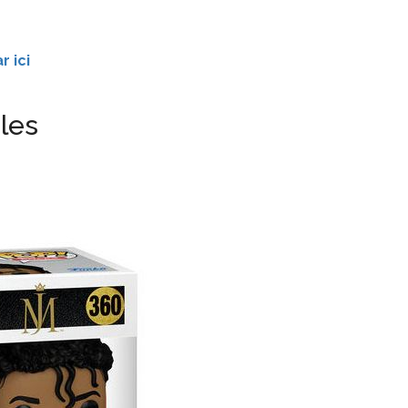
r ici
les