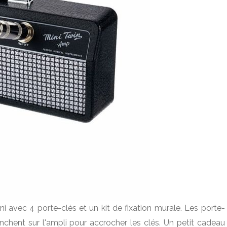
ni avec 4 porte-clés et un kit de fixation murale. Les porte-
anchent sur l'ampli pour accrocher les clés. Un petit cadeau