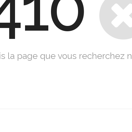
410
s la page que vous recherchez n'