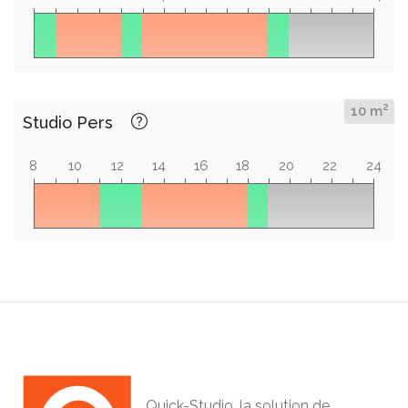
2
10 m
Studio Pers
8
10
12
14
16
18
20
22
24
Quick-Studio, la solution de