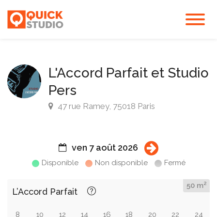
L'Accord Parfait et Studio
Pers
47 rue Ramey, 75018 Paris
ven 7 août 2026
Disponible
Non disponible
Fermé
2
50 m
L’Accord Parfait
8
10
12
14
16
18
20
22
24