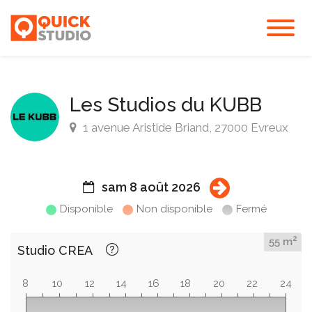
Les Studios du KUBB
1 avenue Aristide Briand, 27000 Evreux
sam 8 août 2026
Disponible
Non disponible
Fermé
2
55 m
Studio CREA
8
10
12
14
16
18
20
22
24