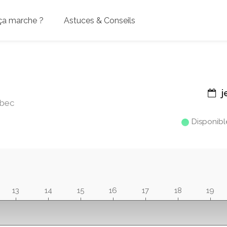
a marche ?
Astuces & Conseils
j
lbec
Disponibl
13
14
15
16
17
18
19