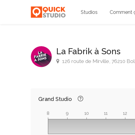
Studios
Comment ç
La Fabrik à Sons
126 route de Mirville, 76210 Bo
Grand Studio
8
9
10
11
12